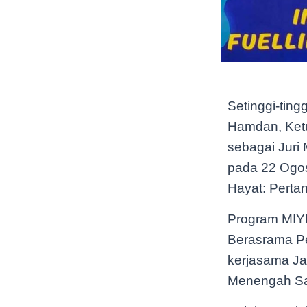
Setinggi-tin
Hamdan, Ketua
sebagai Juri 
pada 22 Ogos
Hayat: Pertan
Program MIYI
Berasrama P
kerjasama Ja
Menengah Sa