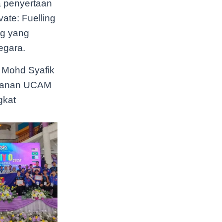
a penyertaan
ate: Fuelling
ng yang
egara.
 Mohd Syafik
peranan UCAM
gkat