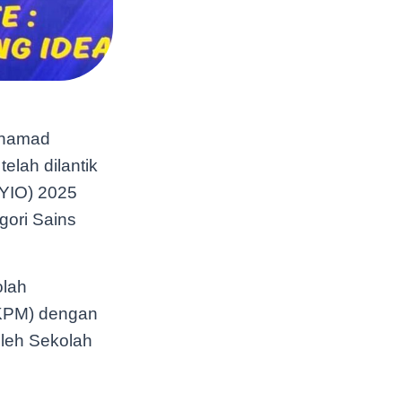
Mohamad
elah dilantik
IYIO) 2025
gori Sains
olah
(KPM) dengan
oleh Sekolah