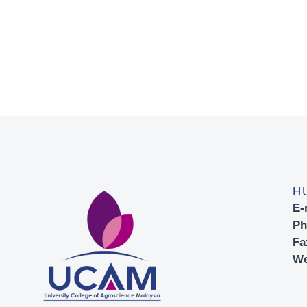
H
E-
Ph
Fa
We