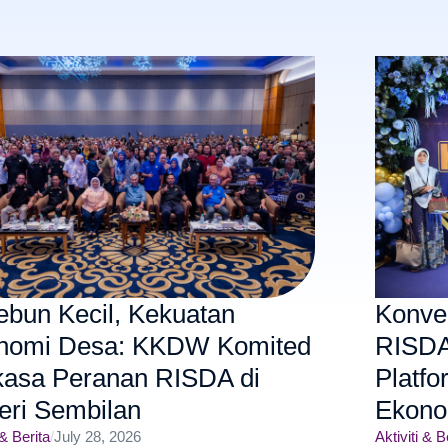
ebun Kecil, Kekuatan
Konve
nomi Desa: KKDW Komited
RISDA
kasa Peranan RISDA di
Platfo
eri Sembilan
Ekono
 & Berita
/
July 28, 2026
Aktiviti & B