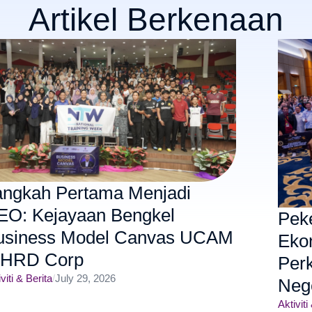
Artikel Berkenaan
angkah Pertama Menjadi
EO: Kejayaan Bengkel
Pek
usiness Model Canvas UCAM
Eko
 HRD Corp
Per
viti & Berita
/
July 29, 2026
Neg
Aktiviti