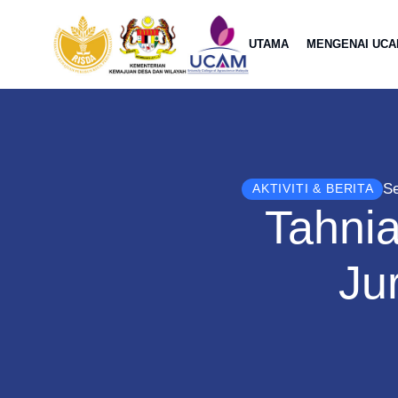
UTAMA
MENGENAI UC
Se
AKTIVITI & BERITA
Tahnia
Ju