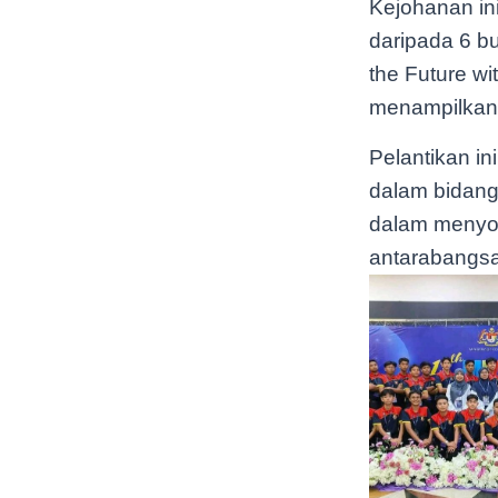
Kejohanan in
daripada 6 bu
the Future wi
menampilkan k
Pelantikan i
dalam bidang
dalam menyok
antarabangs