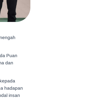
enengah
ada Puan
ama dan
 kepada
asa hadapan
dal insan