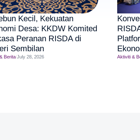
ebun Kecil, Kekuatan
Konve
nomi Desa: KKDW Komited
RISDA
kasa Peranan RISDA di
Platfo
eri Sembilan
Ekono
 & Berita
/
July 28, 2026
Aktiviti & B