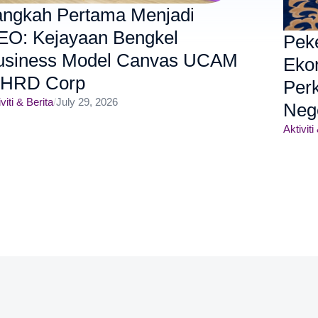
angkah Pertama Menjadi
EO: Kejayaan Bengkel
Pek
usiness Model Canvas UCAM
Eko
 HRD Corp
Per
viti & Berita
/
July 29, 2026
Neg
Aktiviti