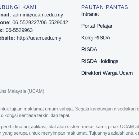
UBUNGI KAMI
PAUTAN PANTAS
Intranet
mail:
admin@ucam.edu.my
one:
06-5529227/06-5529642
Portal Pelajar
x:
06-5529963
Kolej RISDA
bsite:
http://ucam.edu.my
RISDA
RISDA Holdings
Direktori Warga Ucam
osains Malaysia (UCAM)
untuk tujuan maklumat umum sahaja. Segala kandungan disediakan ol
ongsi sentiasa terkini dan tepat.
, perkhidmatan, aplikasi, alat atau sistem mesej kami, pihak UCAM 
in yang serupa untuk menyimpan maklumat. Tujuannya adalah untuk