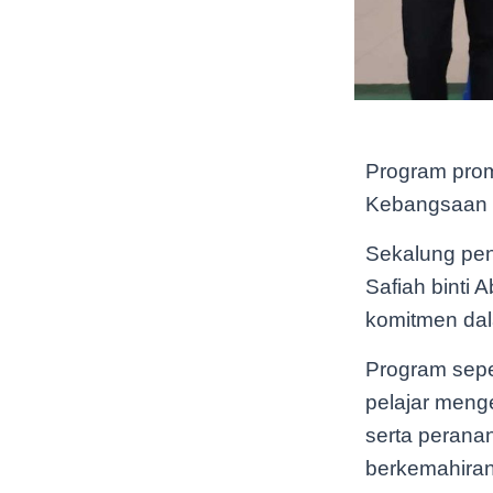
Program prom
Kebangsaan 
Sekalung pen
Safiah binti
komitmen dala
Program sepe
pelajar meng
serta peran
berkemahiran 