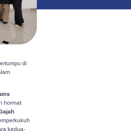
tertumpu di
alam
ains
n hormat
 Gajah
memperkukuh
ara kedua-