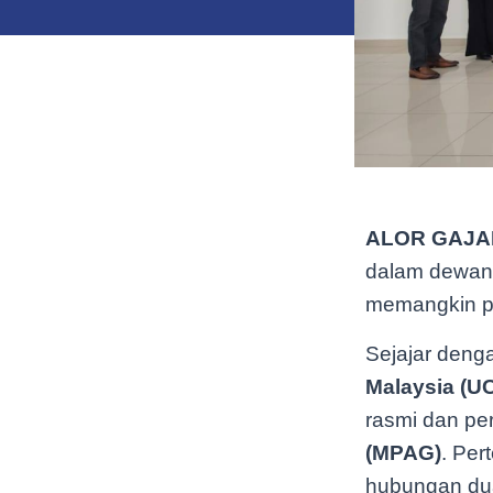
ALOR GAJA
dalam dewan 
memangkin pe
Sejajar denga
Malaysia (U
rasmi dan pe
(MPAG)
. Pe
hubungan dua 