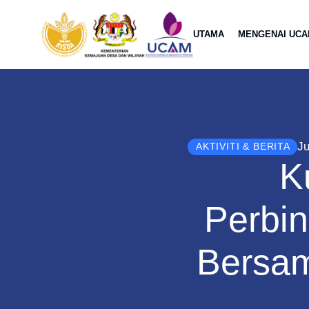
UTAMA
MENGENAI UC
Ju
AKTIVITI & BERITA
K
Perbi
Bersam