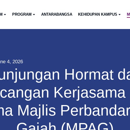
AM
PROGRAM
ANTARABANGSA
KEHIDUPAN KAMPUS
M
ne 4, 2026
unjungan Hormat d
ncangan Kerjasam
a Majlis Perbandar
Gajah (MPAG)