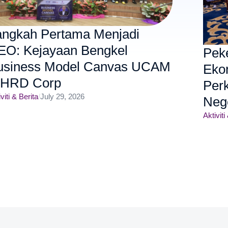
angkah Pertama Menjadi
EO: Kejayaan Bengkel
Pek
usiness Model Canvas UCAM
Eko
 HRD Corp
Per
viti & Berita
/
July 29, 2026
Neg
Aktiviti