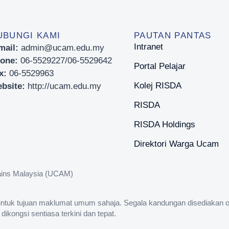
UBUNGI KAMI
PAUTAN PANTAS
Intranet
mail:
admin@ucam.edu.my
one:
06-5529227/06-5529642
Portal Pelajar
x:
06-5529963
Kolej RISDA
bsite:
http://ucam.edu.my
RISDA
RISDA Holdings
Direktori Warga Ucam
osains Malaysia (UCAM)
untuk tujuan maklumat umum sahaja. Segala kandungan disediakan ol
ongsi sentiasa terkini dan tepat.