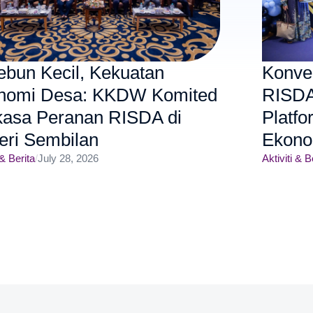
ebun Kecil, Kekuatan
Konve
nomi Desa: KKDW Komited
RISDA
kasa Peranan RISDA di
Platfo
eri Sembilan
Ekono
 & Berita
/
July 28, 2026
Aktiviti & B