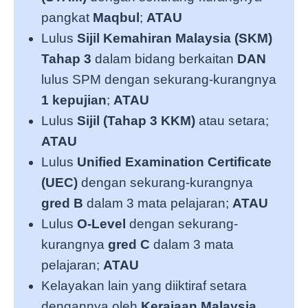
pangkat
Maqbul
;
ATAU
Lulus
Sijil Kemahiran Malaysia (SKM)
Tahap 3
dalam bidang berkaitan
DAN
lulus SPM dengan sekurang-kurangnya
1 kepujian
;
ATAU
Lulus
Sijil (Tahap 3 KKM)
atau setara;
ATAU
Lulus
Unified Examination Certificate
(UEC)
dengan sekurang-kurangnya
gred B
dalam 3 mata pelajaran;
ATAU
Lulus
O-Level
dengan sekurang-
kurangnya
gred C
dalam 3 mata
pelajaran;
ATAU
Kelayakan lain yang diiktiraf setara
dengannya oleh
Kerajaan Malaysia