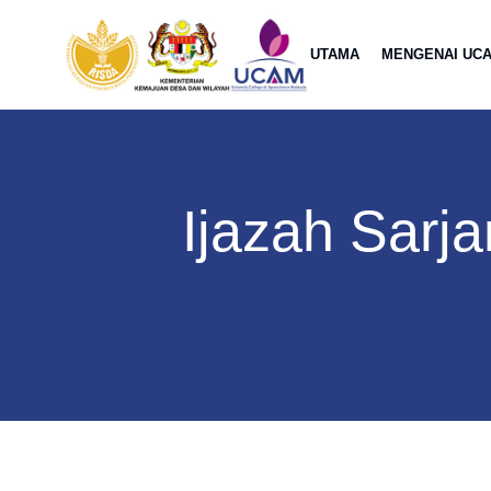
UTAMA
MENGENAI UC
Ijazah Sar