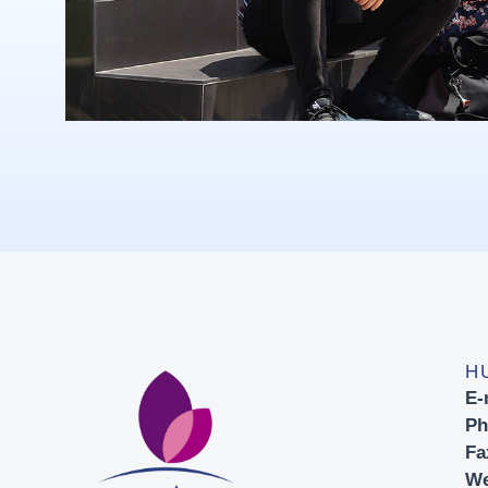
H
E-
Ph
Fa
We