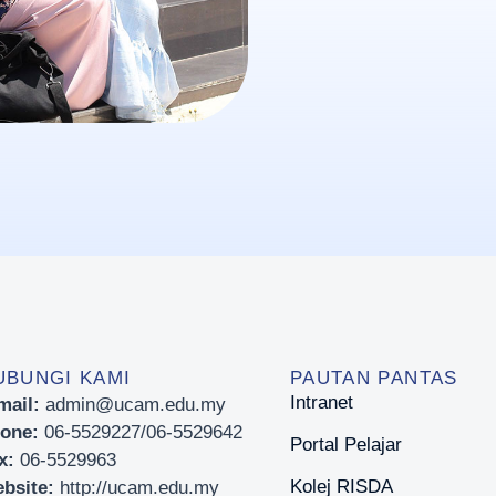
UBUNGI KAMI
PAUTAN PANTAS
Intranet
mail:
admin@ucam.edu.my
one:
06-5529227/06-5529642
Portal Pelajar
x:
06-5529963
Kolej RISDA
bsite:
http://ucam.edu.my