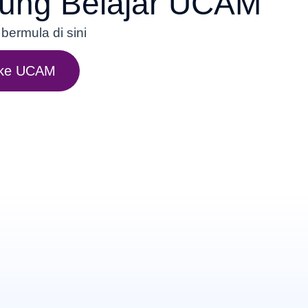
ung Belajar UCAM
ermula di sini
 ke UCAM